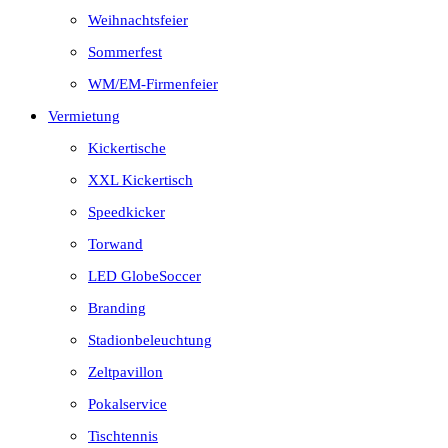
Weihnachtsfeier
Sommerfest
WM/EM-Firmenfeier
Vermietung
Kickertische
XXL Kickertisch
Speedkicker
Torwand
LED GlobeSoccer
Branding
Stadionbeleuchtung
Zeltpavillon
Pokalservice
Tischtennis